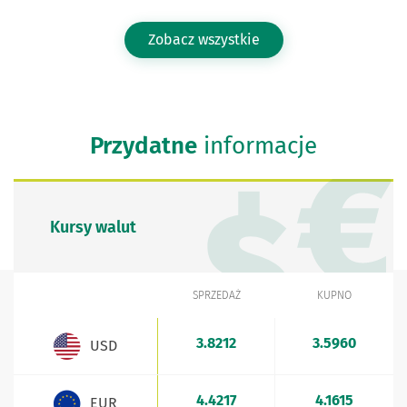
Zobacz wszystkie
Przydatne
informacje
Kursy walut
SPRZEDAŻ
KUPNO
WALUTA
Kursy walut - aktualne stawki sprzedaży i kupna
3.8212
3.5960
USD
4.4217
4.1615
EUR