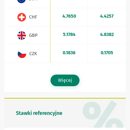
4.7650
4.4257
CHF
5.1784
4.8382
GBP
0.1836
0.1705
CZK
Więcej
Stawki referencyjne