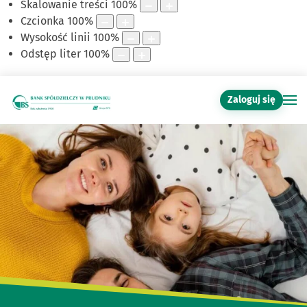
Skalowanie treści
100
%
Czcionka
100
%
Wysokość linii
100
%
Odstęp liter
100
%
Zaloguj się