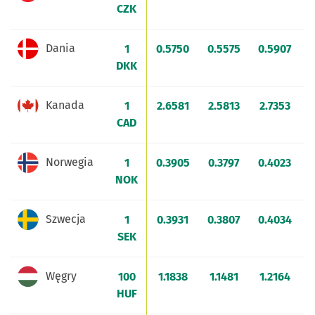
CZK
Dania
1
0.5750
0.5575
0.5907
0
DKK
Kanada
1
2.6581
2.5813
2.7353
2
CAD
Norwegia
1
0.3905
0.3797
0.4023
0
NOK
Szwecja
1
0.3931
0.3807
0.4034
SEK
Węgry
100
1.1838
1.1481
1.2164
HUF