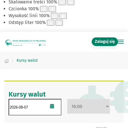
Skalowanie treści
100
%
Czcionka
100
%
Wysokość linii
100
%
Odstęp liter
100
%
Zaloguj się
Kursy walut
Kursy walut
Data kursu w formacie RRRR-MM-DD
Wybierz godzinę
Otwórz kalendarz