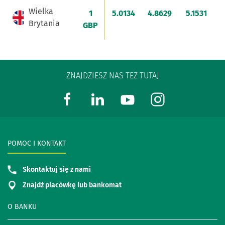
Wielka
1
5.0134
4.8629
5.1531
4
Brytania
GBP
ZNAJDZIESZ NAS TEŻ TUTAJ
POMOC I KONTAKT
Skontaktuj się z nami
Znajdź placówkę lub bankomat
O BANKU