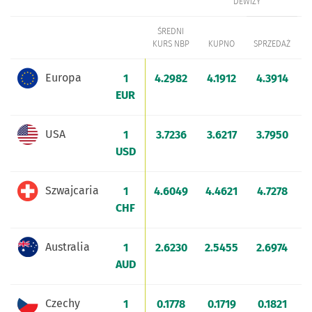
DEWIZY
ŚREDNI
KURS NBP
KUPNO
SPRZEDAŻ
KRAJ
WALUTA
Kursy walut z dnia
2026-08-07
, godzina
16
Europa
1
4.2982
4.1912
4.3914
EUR
USA
1
3.7236
3.6217
3.7950
3
USD
Szwajcaria
1
4.6049
4.4621
4.7278
4
CHF
Australia
1
2.6230
2.5455
2.6974
2
AUD
Czechy
1
0.1778
0.1719
0.1821