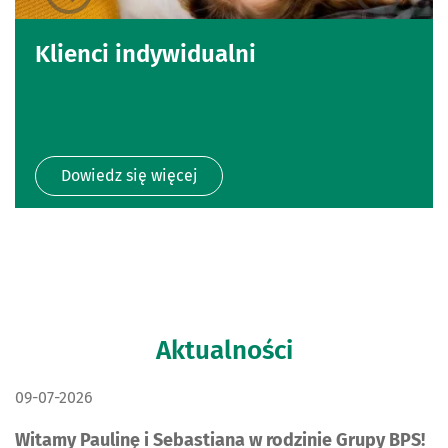
Klienci indywidualni
Dowiedz się więcej
Aktualności
DATA PUBLIKACJI:
09-07-2026
Witamy Paulinę i Sebastiana w rodzinie Grupy BPS!