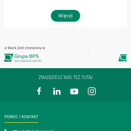
Więcej
Bank jest zrzeszony w
Nasz
ZNAJDZIESZ NAS TEŻ TUTAJ
POMOC I KONTAKT