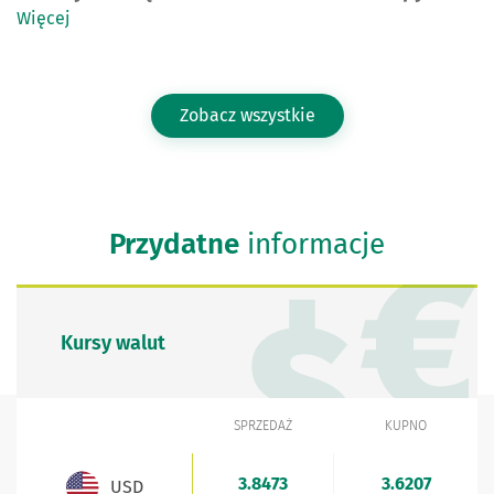
Więcej
Zobacz wszystkie
Przydatne
informacje
Kursy walut
SPRZEDAŻ
KUPNO
WALUTA
Kursy walut - aktualne stawki sprzedaży i kupna
3.8473
3.6207
USD