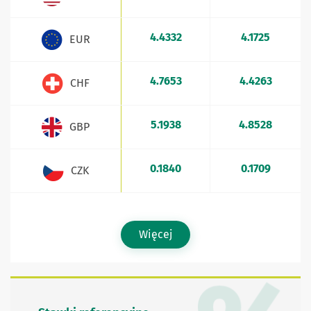
4.4332
4.1725
EUR
4.7653
4.4263
CHF
5.1938
4.8528
GBP
0.1840
0.1709
CZK
Więcej