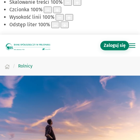
Skalowanie treści
100
%
Czcionka
100
%
Wysokość linii
100
%
Odstęp liter
100
%
Zaloguj się
Rolnicy