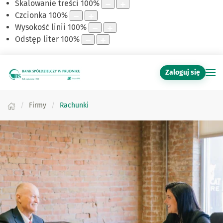
Skalowanie treści
100
%
Czcionka
100
%
Wysokość linii
100
%
Odstęp liter
100
%
Zaloguj się
Firmy
Rachunki