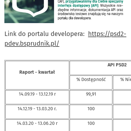
Link do portalu developera:
https://psd2-
pdev.bsprudnik.pl/
API PSD2
Raport - kwartał
% Dostępność
% Ni
14.09.19 - 13.12.19 r
99,91
14.12.19 - 13.03.20 r.
100
14.03.20 - 13.06.20 r
100