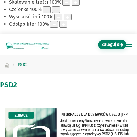
Skalowanie treści
100
%
Czcionka
100
%
Wysokość linii
100
%
Odstęp liter
100
%
Zaloguj się
PSD2
PSD2