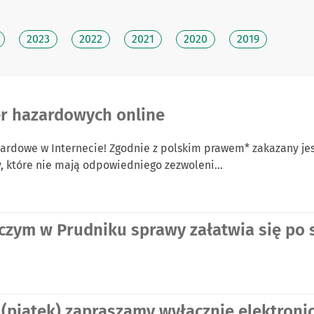
2023
2022
2021
2020
2019
er hazardowych online
zardowe w Internecie! Zgodnie z polskim prawem* zakazany je
y, które nie mają odpowiedniego zezwoleni…
czym w Prudniku sprawy załatwia się po 
. (piątek) zapraszamy wyłącznie elektroni