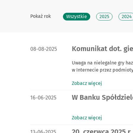
Pokaż rok
Wszystkie
2025
2024
DATA PUBLIKACJI:
Komunikat dot. gi
08-08-2025
Uwaga na nielegalne gry ha
w Internecie przez podmiot
Zobacz więcej
DATA PUBLIKACJI:
W Banku Spółdziel
16-06-2025
Zobacz więcej
DATA PUBLIKACJI:
20. czerwca 2025 r
13-06-2025