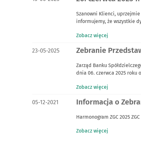
Szanowni Klienci, uprzejmie
informujemy, że wszystkie 
Zobacz więcej
DATA PUBLIKACJI:
Zebranie Przedstaw
23-05-2025
Zarząd Banku Spółdzielczego
dnia 06. czerwca 2025 roku 
Zobacz więcej
DATA PUBLIKACJI:
Informacja o Zebr
05-12-2021
Harmonogram ZGC 2025 ZGC K
Zobacz więcej