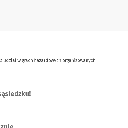
st udział w grach hazardowych organizowanych
sąsiedzku!
cznie