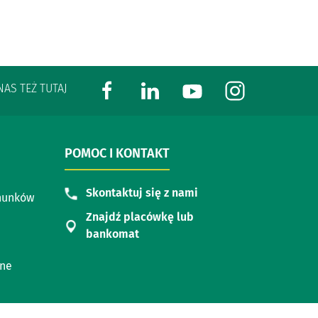
NAS TEŻ TUTAJ
POMOC I KONTAKT
Skontaktuj się z nami
hunków
Znajdź placówkę lub
bankomat
zne