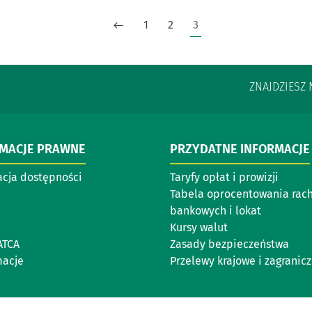
1
2
3
ZNAJDZIESZ 
RMACJE PRAWNE
PRZYDATNE INFORMACJE
acja dostępności
Taryfy opłat i prowizji
Tabela oprocentowania rac
bankowych i lokat
Kursy walut
ATCA
Zasady bezpieczeństwa
acje
Przelewy krajowe i zagranic