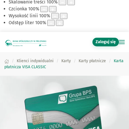
Skalowanie treści
100
%
Czcionka
100
%
Wysokość linii
100
%
Odstęp liter
100
%
Zaloguj się
Klienci indywidualni
Karty
Karty płatnicze
Karta
płatnicza VISA CLASSIC